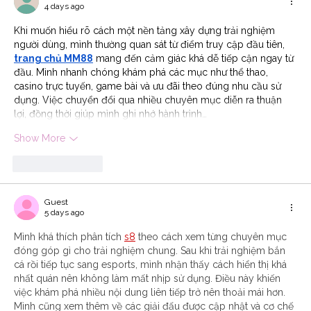
4 days ago
Khi muốn hiểu rõ cách một nền tảng xây dựng trải nghiệm 
người dùng, mình thường quan sát từ điểm truy cập đầu tiên, 
trang chủ MM88
 mang đến cảm giác khá dễ tiếp cận ngay từ 
đầu. Mình nhanh chóng khám phá các mục như thể thao, 
casino trực tuyến, game bài và ưu đãi theo đúng nhu cầu sử 
dụng. Việc chuyển đổi qua nhiều chuyên mục diễn ra thuận 
lợi, đồng thời giúp mình ghi nhớ hành trình…
Show More
Like
Reply
Guest
5 days ago
Mình khá thích phân tích 
s8
 theo cách xem từng chuyên mục 
đóng góp gì cho trải nghiệm chung. Sau khi trải nghiệm bắn 
cá rồi tiếp tục sang esports, mình nhận thấy cách hiển thị khá 
nhất quán nên không làm mất nhịp sử dụng. Điều này khiến 
việc khám phá nhiều nội dung liên tiếp trở nên thoải mái hơn. 
Mình cũng xem thêm về các giải đấu được cập nhật và cơ chế 