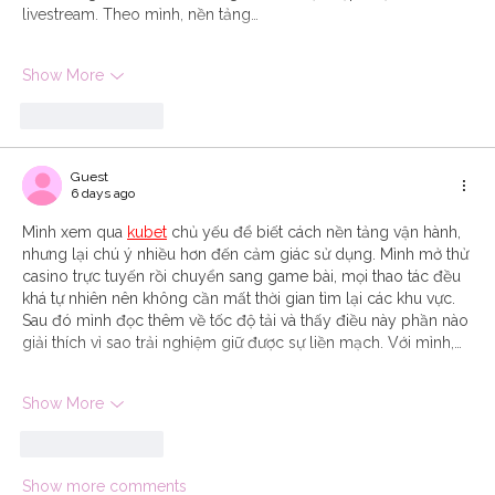
livestream. Theo mình, nền tảng…
Show More
Like
Reply
Guest
6 days ago
Mình xem qua 
kubet
 chủ yếu để biết cách nền tảng vận hành, 
nhưng lại chú ý nhiều hơn đến cảm giác sử dụng. Mình mở thử 
casino trực tuyến rồi chuyển sang game bài, mọi thao tác đều 
khá tự nhiên nên không cần mất thời gian tìm lại các khu vực. 
Sau đó mình đọc thêm về tốc độ tải và thấy điều này phần nào 
giải thích vì sao trải nghiệm giữ được sự liền mạch. Với mình,…
Show More
Like
Reply
Show more comments