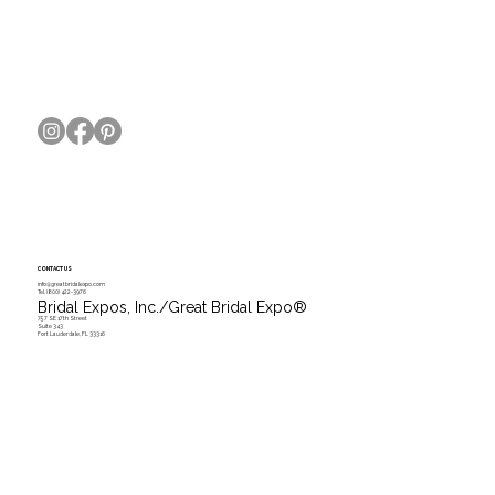
CONTACT US
info@greatbridalexpo.com
Tel.
(800) 422-3976
Bridal Expos, Inc./Great Bridal Expo
®
757 SE 17th Street
Suite 343
Fort Lauderdale, FL 33316