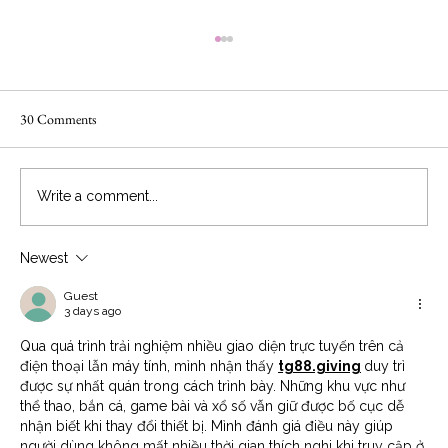
30 Comments
Write a comment...
Newest
The Do's and Don't for Exhibitor Success at the
Great Bridal Expo
Guest
3 days ago
Qua quá trình trải nghiệm nhiều giao diện trực tuyến trên cả 
điện thoại lẫn máy tính, mình nhận thấy 
tg88.giving
duy trì 
được sự nhất quán trong cách trình bày. Những khu vực như 
thể thao, bắn cá, game bài và xổ số vẫn giữ được bố cục dễ 
nhận biết khi thay đổi thiết bị. Mình đánh giá điều này giúp 
người dùng không mất nhiều thời gian thích nghi khi truy cập ở 