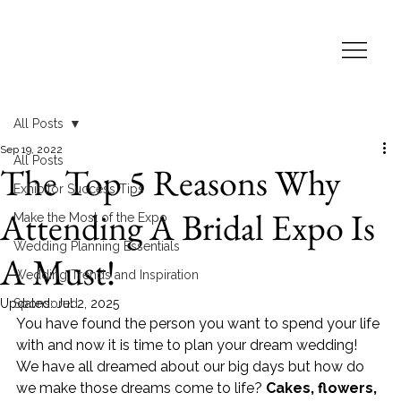
All Posts
Sep 19, 2022
All Posts
The Top 5 Reasons Why
Exhibitor Success Tips
Attending A Bridal Expo Is
Make the Most of the Expo
Wedding Planning Essentials
A Must!
Wedding Trends and Inspiration
Updated:
Sponsored
Jul 2, 2025
You have found the person you want to spend your life 
with and now it is time to plan your dream wedding! 
We have all dreamed about our big days but how do 
we make those dreams come to life? 
Cakes, flowers, 