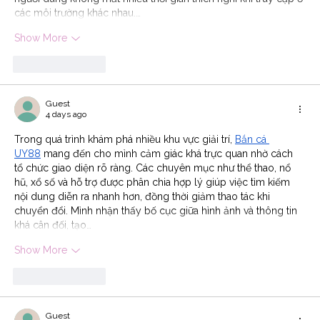
các môi trường khác nhau.…
Show More
Like
Reply
Guest
4 days ago
Trong quá trình khám phá nhiều khu vực giải trí, 
Bắn cá 
UY88
 mang đến cho mình cảm giác khá trực quan nhờ cách 
tổ chức giao diện rõ ràng. Các chuyên mục như thể thao, nổ 
hũ, xổ số và hỗ trợ được phân chia hợp lý giúp việc tìm kiếm 
nội dung diễn ra nhanh hơn, đồng thời giảm thao tác khi 
chuyển đổi. Mình nhận thấy bố cục giữa hình ảnh và thông tin 
khá cân đối, tạo…
Show More
Like
Reply
Guest